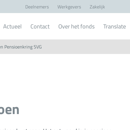
Deelnemers
Werkgevers
Zakelijk
Actueel
Contact
Over het fonds
Translate
en Pensioenkring SVG
ioen