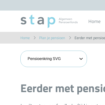
Overslaan
en
naar
inhoud
gaan
Home
Home
Plan je pensioen
Eerder met pensio
Pensioenkring SVG
Eerder met pens