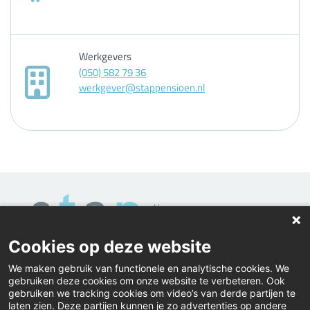
Werkgevers
(050) 582 79 36
werkgever@stappensioen.nl
Cookies op deze website
Home
We maken gebruik van functionele en analytische cookies. We
gebruiken deze cookies om onze website te verbeteren. Ook
Contact
gebruiken we tracking cookies om video’s van derde partijen te
laten zien. Deze partijen kunnen je zo advertenties op andere