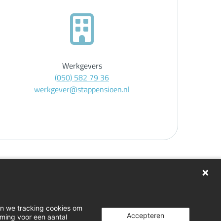
Werkgevers
(050) 582 79 36
werkgever@stappensioen.nl
gen
en we tracking cookies om
Accepteren
mming voor een aantal