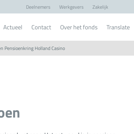
Deelnemers
Werkgevers
Zakelijk
Actueel
Contact
Over het fonds
Translate
en Pensioenkring Holland Casino
ioen