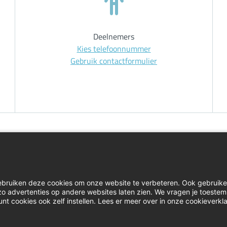
Deelnemers
Kies telefoonnummer
Gebruik contactformulier
Home
Inlog
ebruiken deze cookies om onze website te verbeteren. Ook gebruik
Contact
Klacht
e zo advertenties op andere websites laten zien. We vragen je toeste
unt cookies ook zelf instellen. Lees er meer over in onze cookieverkla
Actueel