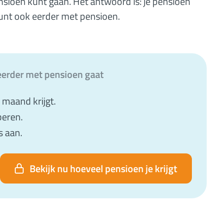
ensioen kunt gaan. Het antwoord is: je pensioen
 kunt ook eerder met pensioen.
e eerder met pensioen gaat
e maand krijgt.
beren.
s aan.
Bekijk nu hoeveel pensioen je krijgt