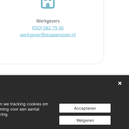
Werkgevers
(050) 582 79 36
werkgever@stappensioen.nl
gen
en we tracking cookies om
Accepteren
mming voor een aantal
ring.
Weigeren