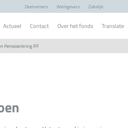
Deelnemers
Werkgevers
Zakelijk
Actueel
Contact
Over het fonds
Translate
n Pensioenkring IFF
ioen