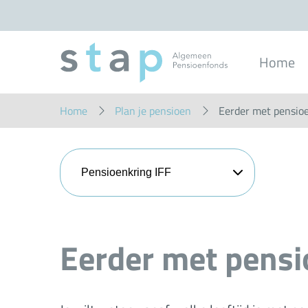
Overslaan
en
naar
inhoud
gaan
Home
Home
Plan je pensioen
Eerder met pensioe
Pensioenkring IFF
Eerder met pens