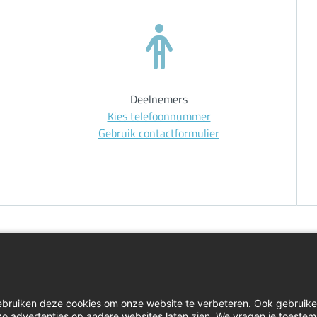
Deelnemers
Kies telefoonnummer
Gebruik contactformulier
Home
Inlog
ebruiken deze cookies om onze website te verbeteren. Ook gebruik
Contact
Klacht
e zo advertenties op andere websites laten zien. We vragen je toeste