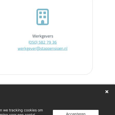
Werkgevers
(050) 582 79 36
werkgever@stappensioen.nl
gen
en we tracking cookies om
Accepteren
mming voor een aantal