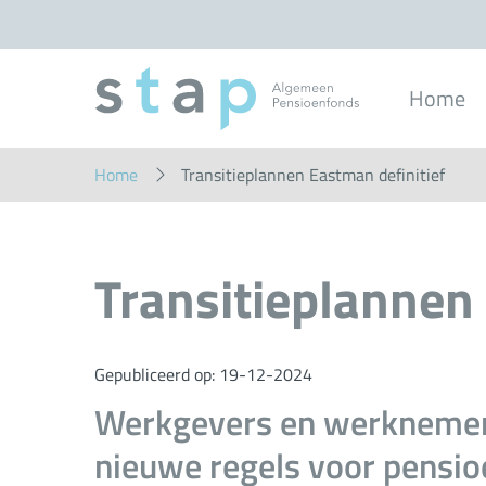
Overslaan
en
naar
inhoud
gaan
Home
Home
Transitieplannen Eastman definitief
Transitieplannen
Gepubliceerd op:
19-12-2024
Werkgevers en werknemer
nieuwe regels voor pensio