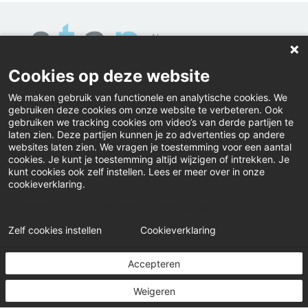
Cookies op deze website
Home
We maken gebruik van functionele en analytische cookies. We
gebruiken deze cookies om onze website te verbeteren. Ook
Contact
gebruiken we tracking cookies om video’s van derde partijen te
laten zien. Deze partijen kunnen je zo advertenties op andere
Actueel
websites laten zien. We vragen je toestemming voor een aantal
cookies. Je kunt je toestemming altijd wijzigen of intrekken. Je
kunt cookies ook zelf instellen. Lees er meer over in onze
Inloggen
cookieverklaring.
Klacht
Webanalyse
A/B-tests en personalisering
Zelf cookies instellen
Cookieverklaring
© Algemeen Pensioenfonds Stap
Accepteren
Disclaimer
Privacystatement
Cookiebeleid
Weigeren
Cookies instellen